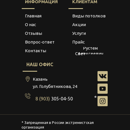
ИНФОРМАЦИЯ
КЛИЕНТАМ
Главная
Виды потолков
О нас
Акции
Отзывы
Услуги
Вопрос-ответ
Прайс
ИП Иванов
Рустем
Контакты
Алексеевич
Свет
166108854715
НАШ ОФИС
Казань
ул. Голубятникова, 24
*
8 (903)
305-04-50
* Запрещенная в России экстремистская
организация