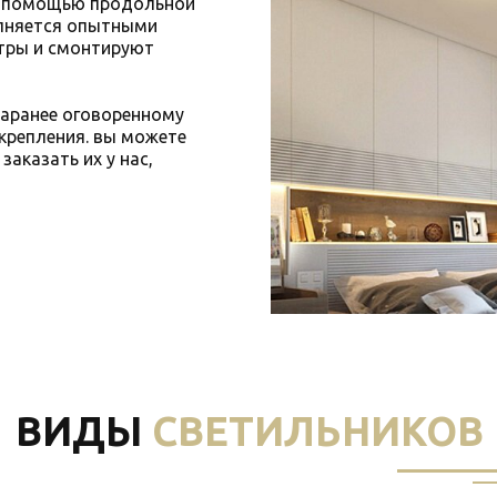
с помощью продольной
олняется опытными
тры и смонтируют
заранее оговоренному
 крепления. вы можете
аказать их у нас,
ВИДЫ
СВЕТИЛЬНИКОВ