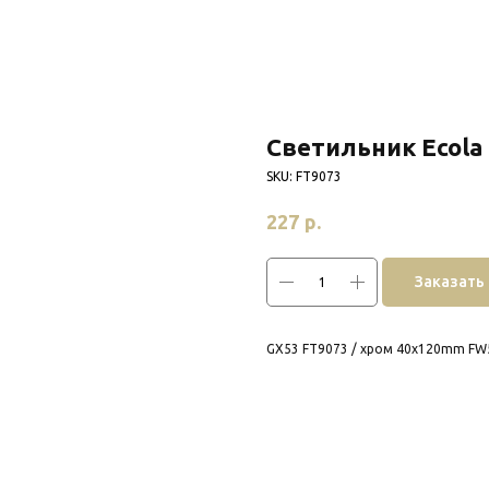
Светильник Ecol
SKU:
FT9073
р.
227
Заказать
GX53 FT9073 / хром 40x120mm F