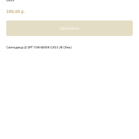
GX53
280,00
р.
Заказать
Светодиод LE SPT 15W 6000K GX53 JB (Лик)