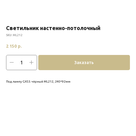
Cветильник настенно-потолочный
SKU:
ML212
2 150
р.
Заказать
Под лампу GX53. чёрный ML212, 240*92мм